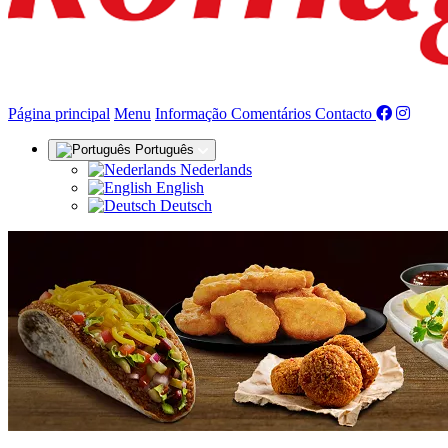
(actual)
Página principal
Menu
Informação
Comentários
Contacto
Português
Nederlands
English
Deutsch