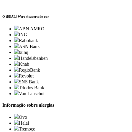
O iDEAL | Wero é suportado por
ABN AMRO
ING
Rabobank
ASN Bank
bunq
Handelsbanken
Knab
RegioBank
Revolut
SNS Bank
Triodos Bank
Van Lanschot
Informação sobre alergias
Ovo
Halal
Tremoço