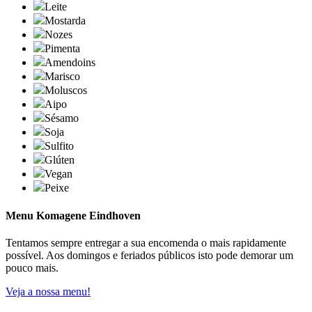
Leite
Mostarda
Nozes
Pimenta
Amendoins
Marisco
Moluscos
Aipo
Sésamo
Soja
Sulfito
Glúten
Vegan
Peixe
Menu Komagene Eindhoven
Tentamos sempre entregar a sua encomenda o mais rapidamente
possível. Aos domingos e feriados públicos isto pode demorar um
pouco mais.
Veja a nossa menu!