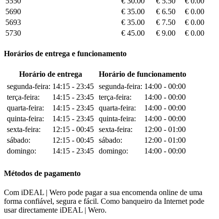
5550
€ 30.00
€ 5.50
€ 0.00
5690
€ 35.00
€ 6.50
€ 0.00
5693
€ 35.00
€ 7.50
€ 0.00
5730
€ 45.00
€ 9.00
€ 0.00
Horários de entrega e funcionamento
Horário de entrega
Horário de funcionamento
segunda-feira:
14:15 - 23:45
segunda-feira:
14:00 - 00:00
terça-feira:
14:15 - 23:45
terça-feira:
14:00 - 00:00
quarta-feira:
14:15 - 23:45
quarta-feira:
14:00 - 00:00
quinta-feira:
14:15 - 23:45
quinta-feira:
14:00 - 00:00
sexta-feira:
12:15 - 00:45
sexta-feira:
12:00 - 01:00
sábado:
12:15 - 00:45
sábado:
12:00 - 01:00
domingo:
14:15 - 23:45
domingo:
14:00 - 00:00
Métodos de pagamento
Com iDEAL | Wero pode pagar a sua encomenda online de uma
forma confiável, segura e fácil. Como banqueiro da Internet pode
usar directamente iDEAL | Wero.