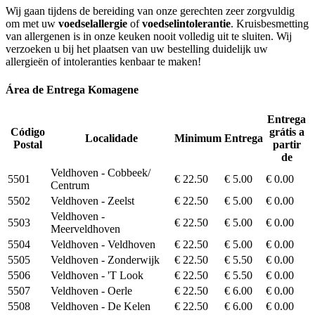
Wij gaan tijdens de bereiding van onze gerechten zeer zorgvuldig
om met uw
voedselallergie
of
voedselintolerantie
. Kruisbesmetting
van allergenen is in onze keuken nooit volledig uit te sluiten. Wij
verzoeken u bij het plaatsen van uw bestelling duidelijk uw
allergieën of intoleranties kenbaar te maken!
Área de Entrega Komagene
Entrega
Código
grátis a
Localidade
Minimum
Entrega
Postal
partir
de
Veldhoven - Cobbeek/
5501
€ 22.50
€ 5.00
€ 0.00
Centrum
5502
Veldhoven - Zeelst
€ 22.50
€ 5.00
€ 0.00
Veldhoven -
5503
€ 22.50
€ 5.00
€ 0.00
Meerveldhoven
5504
Veldhoven - Veldhoven
€ 22.50
€ 5.00
€ 0.00
5505
Veldhoven - Zonderwijk
€ 22.50
€ 5.50
€ 0.00
5506
Veldhoven - 'T Look
€ 22.50
€ 5.50
€ 0.00
5507
Veldhoven - Oerle
€ 22.50
€ 6.00
€ 0.00
5508
Veldhoven - De Kelen
€ 22.50
€ 6.00
€ 0.00